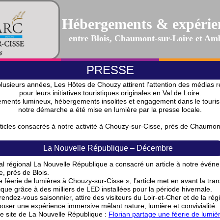
Hébergements & expérie
entre Blois, Chaumont-sur-Loire et Am
PRESSE
lusieurs années, Les Hôtes de Chouzy attirent l’attention des médias 
pour leurs initiatives touristiques originales en Val de Loire.
ments lumineux, hébergements insolites et engagement dans le touri
notre démarche a été mise en lumière par la presse locale.
rticles consacrés à notre activité à Chouzy-sur-Cisse, près de Chaumont
La Nouvelle République – Décembre
l régional La Nouvelle République a consacré un article à notre évén
, près de Blois.
ne féerie de lumières à Chouzy-sur-Cisse », l’article met en avant la tra
ue grâce à des milliers de LED installées pour la période hivernale.
dez-vous saisonnier, attire des visiteurs du Loir-et-Cher et de la régi
oposer une expérience immersive mêlant nature, lumière et convivialité.
r le site de La Nouvelle République :
Florian partage une féerie de lumi