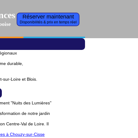
nces
Réserver maintenant
Disponibilités & prix en temps réel
boise
régionaux
sme durable,
-sur-Loire et Blois.
ement "Nuits des Lumières"
nsformation de notre jardin
on Centre-Val de Loire. Il
ères à Chouzy-sur-Cisse